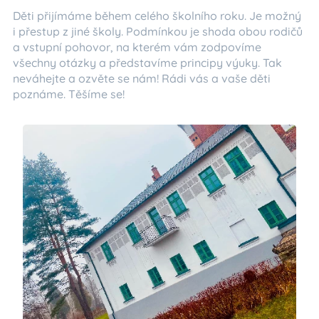
Děti přijímáme během celého školního roku. Je možný
i přestup z jiné školy. Podmínkou je shoda obou rodičů
a vstupní pohovor, na kterém vám zodpovíme
všechny otázky a představíme principy výuky. Tak
neváhejte a ozvěte se nám! Rádi vás a vaše děti
poznáme. Těšíme se!