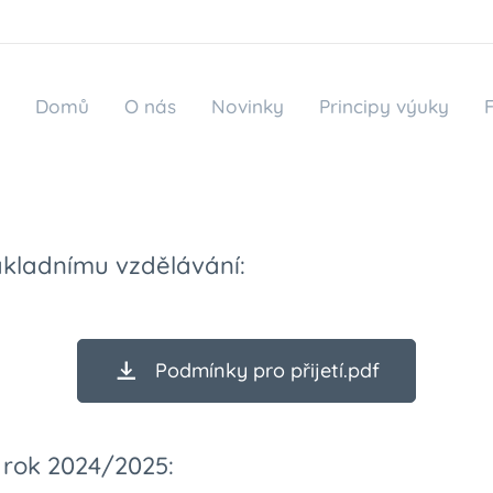
Domů
O nás
Novinky
Principy výuky
ákladnímu vzdělávání:
Podmínky pro přijetí.pdf
 rok 2024/2025: