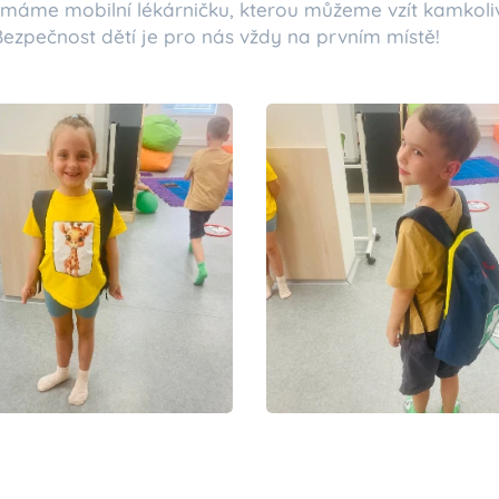
 máme mobilní lékárničku, kterou můžeme vzít kamkoliv
ezpečnost dětí je pro nás vždy na prvním místě!