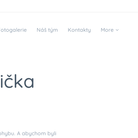
Fotogalerie
Náš tým
Kontakty
More
ička
pohybu. A abychom byli