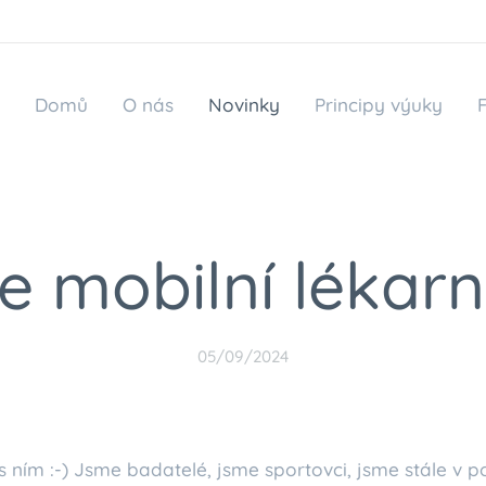
Domů
O nás
Novinky
Principy výuky
e mobilní lékarn
05/09/2024
s ním :-) Jsme badatelé, jsme sportovci, jsme stále v 