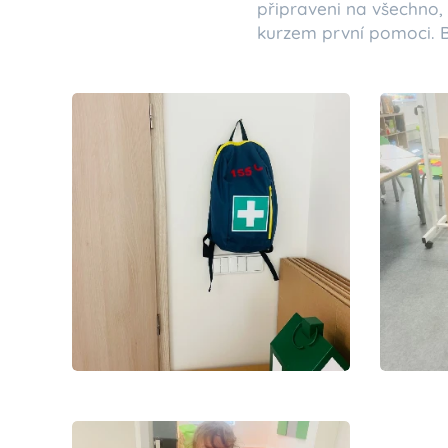
připraveni na všechno,
kurzem první pomoci. B