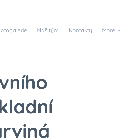
Fotogalerie
Náš tým
Kontakty
More
rvního
kladní
arviná