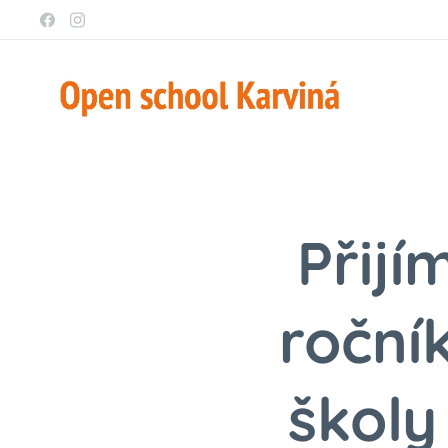
Přijí
roční
školy