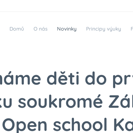
Domů
O nás
Novinky
Principy výuky
máme děti do p
ku soukromé Zá
 Open school K